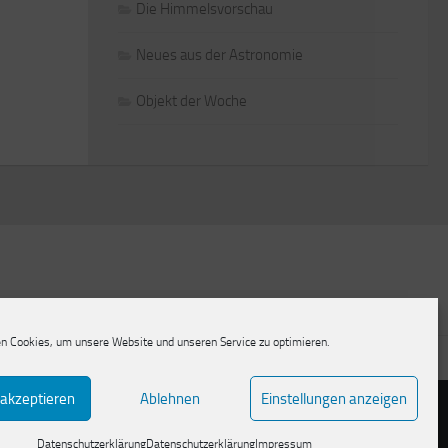
Die Himmelsvorschau
Neues aus der Astronomie
Objekt der Woche
n Cookies, um unsere Website und unseren Service zu optimieren.
lärung
 akzeptieren
Ablehnen
Einstellungen anzeigen
Datenschutzerklärung
Datenschutzerklärung
Impressum