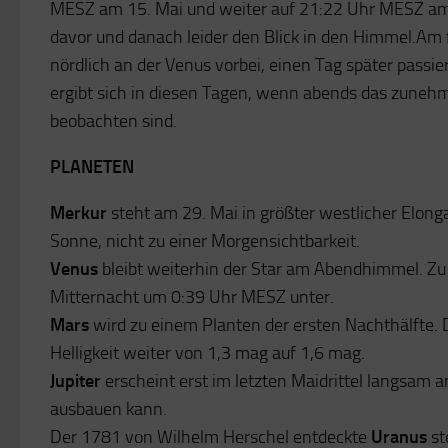
MESZ am 15. Mai und weiter auf 21:22 Uhr MESZ am 
davor und danach leider den Blick in den Himmel.Am
nördlich an der Venus vorbei, einen Tag später passi
ergibt sich in diesen Tagen, wenn abends das zun
beobachten sind.
PLANETEN
Merkur
steht am 29. Mai in größter westlicher Elong
Sonne, nicht zu einer Morgensichtbarkeit.
Venus
bleibt weiterhin der Star am Abendhimmel. Zu
Mitternacht um 0:39 Uhr MESZ unter.
Mars
wird zu einem Planten der ersten Nachthälfte.
Helligkeit weiter von 1,3 mag auf 1,6 mag.
Jupiter
erscheint erst im letzten Maidrittel langsa
ausbauen kann.
Der 1781 von Wilhelm Herschel entdeckte
Uranus
st