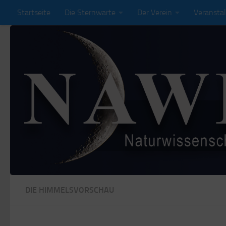
Startseite
Die Sternwarte
Der Verein
Veransta
Zum Inhalt springen
DIE HIMMELSVORSCHAU