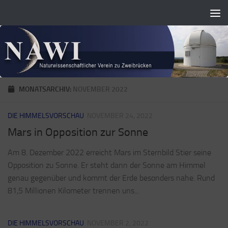
Zum Inhalt springen
MONATSARCHIV:
NOVEMBER 2022
DIE HIMMELSVORSCHAU
NOVEMBER 24, 2022
Mars in Opposition zur Sonne
Am 8. Dezember 2022 erreicht Mars im Sternbild Stier seine
Opposition zu Sonne. Er steht dann der Sonne am Himmel
genau gegenüber und kommt der Erde besonders nahe. Rund
81,5 Millionen Kilometer trennen uns...
DIE HIMMELSVORSCHAU
NOVEMBER 2, 2022