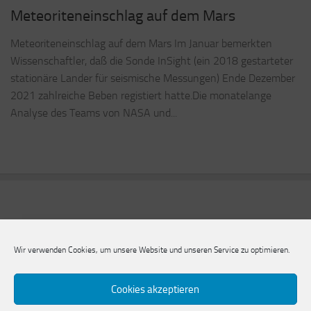
Meteoriteneinschlag auf dem Mars
Meteoriteneinschlag auf dem Mars Im Januar bemerkten
Wissenschaftler, daß die Sonde InSight (ein 2018 gestarteter
stationäre Lander für seismische Messungen) Ende Dezember
2021 zahlreiche Beben registiert hatte.Die monatelange
Analyse des Teams von NASA und...
Wir verwenden Cookies, um unsere Website und unseren Service zu optimieren.
Cookies akzeptieren