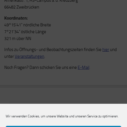
Amerikastr. 1, HS-Campus a. d. Kreuzberg
66482 Zweibrücken
Koordinaten:
49°15'41" nördliche Breite
7°21'34" östliche Länge
321 m über NN
Infos zu Öffnungs- und Beobachtungszeiten finden Sie
hier
und
unter
Veranstaltungen
.
Noch Fragen? Dann schicken Sie uns eine
E-Mail
.
Wir verwenden Cookies, um unsere Website und unseren Service zu optimieren.