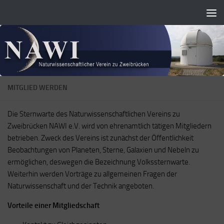
Zum Inhalt springen
MITGLIED WERDEN
Die Sternwarte des Naturwissenschaftlichen Vereins zu
Zweibrücken NAWI e.V. wird von ehrenamtlich tätigen Mitgliedern
betrieben. Zweck des Vereins ist zunächst der Öffentlichkeit
Beobachtungen von Planeten, Sterne, Galaxien und Nebeln zu
ermöglichen, deswegen die Bezeichnung Volkssternwarte.
Weiterhin werden Vorträge zu allgemeinen Fragen der
Naturwissenschaft und der Technik angeboten.
Vorteile einer Mitgliedschaft