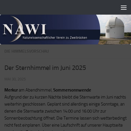
Zum Inhalt springen
DIE HIMMELSVORSCHAU
Der Sternhimmel im Juni 2025
MAI 30, 2025
Merkur
am Abendhimmel,
Sommersonnwende
Aufgrund der zu kurzen Nächte bleibt die Sternwarte im Juni nachts
weiterhin geschlossen. Geplant sind allerdings einige Sonntage, an
denen die Sternwarte zwischen 14:00 und 16:00 Uhr zur
Sonnenbeobachtung öffnet. Die Termine lassen sich wetterbedingt
nicht fest einplanen. Über eine Laufschrift auf unserer Hauptseite