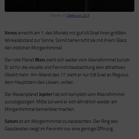
Erstellt mit
Stellarium 23.3
Venus
erreicht am 1. des Monats mit gut 45 Grad ihren größten
Winkelabstand zur Sonne. Somit beherrscht sie mit ihrem Glanz
den östlichen Morgenhimmel.
Der rote Planet
Mars
zieht sich weiter vom Abendhimmel zurück.
Er ist für die visuelle und Fernrohrbeobachtung kein attraktives
Objekt mehr. Am Abend des 17. zieht er nur 0,8 Grad an Regulus,
dem Hauptstern des Löwen, vorbei.
Der Riesenplanet
Jupiter
hat sich komplett vom Abendhimmel
zurückgezogen. Mitte Juli wird er sich allmählich wieder am
Morgenhimmel bemerkbar machen.
Saturn
ist am Morgenhimmel zu beobachten. Der Ring des
Gasplaneten zeigt im Fernrohr nur eine geringe Öffnung.