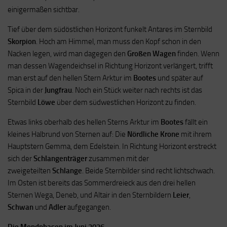
einigermaßen sichtbar.
Tief über dem südöstlichen Horizont funkelt Antares im Sternbild
Skorpion
. Hoch am Himmel, man muss den Kopf schon in den
Nacken legen, wird man dagegen den
Großen Wagen
finden. Wenn
man dessen Wagendeichsel in Richtung Horizont verlängert, trifft
man erst auf den hellen Stern Arktur im
Bootes
und später auf
Spica in der
Jungfrau
. Noch ein Stück weiter nach rechts ist das
Sternbild
Löwe
über dem südwestlichen Horizont zu finden.
Etwas links oberhalb des hellen Sterns Arktur im
Bootes
fällt ein
kleines Halbrund von Sternen auf: Die
Nördliche Krone
mit ihrem
Hauptstern Gemma, dem Edelstein. In Richtung Horizont erstreckt
sich der
Schlangenträger
zusammen mit der
zweigeteilten
Schlange
. Beide Sternbilder sind recht lichtschwach.
Im Osten ist bereits das Sommerdreieck aus den drei hellen
Sternen Wega, Deneb, und Altair in den Sternbildern
Leier
,
Schwan
und
Adler
aufgegangen.