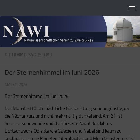
Zum Inhalt springen
DIE HIMMELSVORSCHAU
Der Sternenhimmel im Juni 2026
MAI 31, 2026
Der Sternenhimmel im Juni 2026
Der Monat ist für die nächtliche Beobachtung sehr ungünstig, da
die Nächte kurz und nicht mehr richtig dunkel sind. Am 21. ist
Sommersonnwende und die kürzeste Nacht des Jahres.
Lichtschwache Objekte wie Galaxien und Nebel sind kaum zu
beobachten, helle Planeten, Sternhaufen und Mehrfachsterne sind