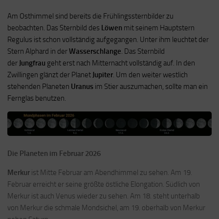
Am Osthimmel sind bereits die Frühlingssternbilder zu
beobachten. Das Sternbild des
Löwen
mit seinem Hauptstern
Regulus ist schon vollständig aufgegangen. Unter ihm leuchtet der
Stern Alphard in der
Wasserschlange
. Das Sternbild
der
Jungfrau
geht erst nach Mitternacht vollständig auf. In den
Zwillingen glänzt der Planet
Jupiter
. Um den weiter westlich
stehenden Planeten
Uranus
im Stier auszumachen, sollte man ein
Fernglas benutzen.
Die Planeten im Februar 2026
Merkur
ist Mitte Februar am Abendhimmel zu sehen. Am 19.
Februar erreicht er seine größte östliche Elongation. Südlich von
Merkur ist auch Venus wieder zu sehen. Am 18. steht unterhalb
von Merkur die schmale Mondsichel, am 19. oberhalb von Merkur