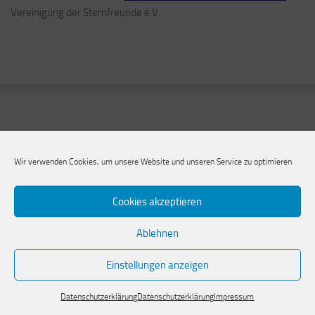
Vereinigung der Sternfreunde e.V.
Wir verwenden Cookies, um unsere Website und unseren Service zu optimieren.
Cookies akzeptieren
Ablehnen
Naturwissenschaftlicher Verein zu Zweibrücken e.V.
Einstellungen anzeigen
Datenschutzerklärung
Datenschutzerklärung
Impressum