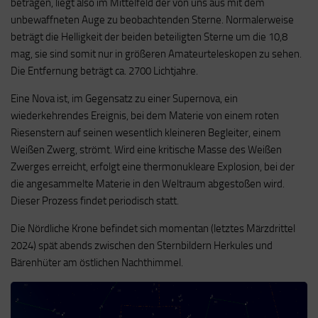
betragen, liegt also im Mittelfeld der von uns aus mit dem
unbewaffneten Auge zu beobachtenden Sterne. Normalerweise
beträgt die Helligkeit der beiden beteiligten Sterne um die 10,8
mag, sie sind somit nur in größeren Amateurteleskopen zu sehen.
Die Entfernung beträgt ca. 2700 Lichtjahre.
Eine Nova ist, im Gegensatz zu einer Supernova, ein
wiederkehrendes Ereignis, bei dem Materie von einem roten
Riesenstern auf seinen wesentlich kleineren Begleiter, einem
Weißen Zwerg, strömt. Wird eine kritische Masse des Weißen
Zwerges erreicht, erfolgt eine thermonukleare Explosion, bei der
die angesammelte Materie in den Weltraum abgestoßen wird.
Dieser Prozess findet periodisch statt.
Die Nördliche Krone befindet sich momentan (letztes Märzdrittel
2024) spät abends zwischen den Sternbildern Herkules und
Bärenhüter am östlichen Nachthimmel.