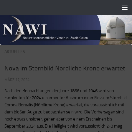
Zum Inhalt springen
AKTUELLES
Nova im Sternbild Nördliche Krone erwartet
MÄRZ 17, 2024
Nach den Beobachtungen der Jahre 1866 und 1946 wird von
Fachleuten für 2024 ein erneuter Ausbruch einer Nova im Sternbild
Corona Borealis (Nördliche Krone) erwartet, die voraussichtlich mit
dem bloßen Auge zu beobachten sein wird. Die Vorhersagen sind
noch etwas unsicher, gehen aber von einem Erscheinen bis
September 2024 aus. Die Helligkeit wird voraussichtlich 2-3 mag