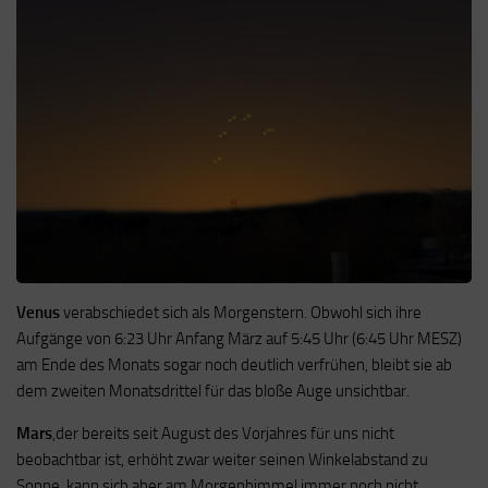
Venus
verabschiedet sich als Morgenstern. Obwohl sich ihre
Aufgänge von 6:23 Uhr Anfang März auf 5:45 Uhr (6:45 Uhr MESZ)
am Ende des Monats sogar noch deutlich verfrühen, bleibt sie ab
dem zweiten Monatsdrittel für das bloße Auge unsichtbar.
Mars
,der bereits seit August des Vorjahres für uns nicht
beobachtbar ist, erhöht zwar weiter seinen Winkelabstand zu
Sonne, kann sich aber am Morgenhimmel immer noch nicht