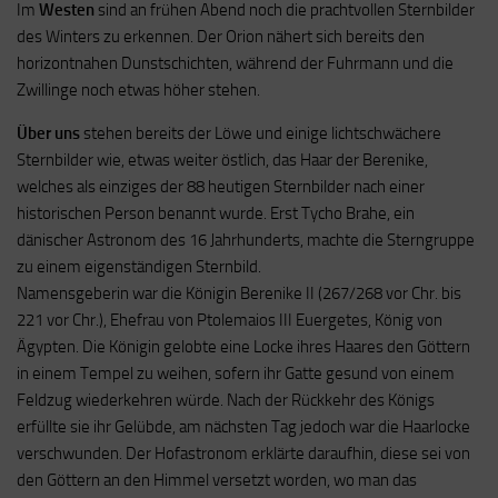
Im
Westen
sind an frühen Abend noch die prachtvollen Sternbilder
des Winters zu erkennen. Der Orion nähert sich bereits den
horizontnahen Dunstschichten, während der Fuhrmann und die
Zwillinge noch etwas höher stehen.
Über uns
stehen bereits der Löwe und einige lichtschwächere
Sternbilder wie, etwas weiter östlich, das Haar der Berenike,
welches als einziges der 88 heutigen Sternbilder nach einer
historischen Person benannt wurde. Erst Tycho Brahe, ein
dänischer Astronom des 16 Jahrhunderts, machte die Sterngruppe
zu einem eigenständigen Sternbild.
Namensgeberin war die Königin Berenike II (267/268 vor Chr. bis
221 vor Chr.), Ehefrau von Ptolemaios III Euergetes, König von
Ägypten. Die Königin gelobte eine Locke ihres Haares den Göttern
in einem Tempel zu weihen, sofern ihr Gatte gesund von einem
Feldzug wiederkehren würde. Nach der Rückkehr des Königs
erfüllte sie ihr Gelübde, am nächsten Tag jedoch war die Haarlocke
verschwunden. Der Hofastronom erklärte daraufhin, diese sei von
den Göttern an den Himmel versetzt worden, wo man das