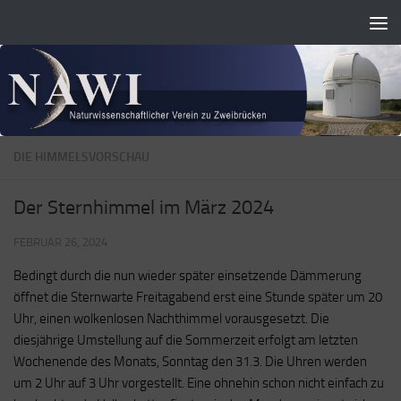
Zum Inhalt springen
DIE HIMMELSVORSCHAU
Der Sternhimmel im März 2024
FEBRUAR 26, 2024
Bedingt durch die nun wieder später einsetzende Dämmerung
öffnet die Sternwarte Freitagabend erst eine Stunde später um 20
Uhr, einen wolkenlosen Nachthimmel vorausgesetzt. Die
diesjährige Umstellung auf die Sommerzeit erfolgt am letzten
Wochenende des Monats, Sonntag den 31.3. Die Uhren werden
um 2 Uhr auf 3 Uhr vorgestellt. Eine ohnehin schon nicht einfach zu