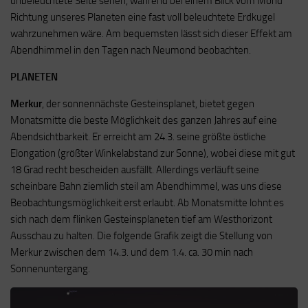
unbeleuchtete Seite sehen, während bei einem Blick vom Mond
Richtung unseres Planeten eine fast voll beleuchtete Erdkugel
wahrzunehmen wäre. Am bequemsten lässt sich dieser Effekt am
Abendhimmel in den Tagen nach Neumond beobachten.
PLANETEN
Merkur
, der sonnennächste Gesteinsplanet, bietet gegen
Monatsmitte die beste Möglichkeit des ganzen Jahres auf eine
Abendsichtbarkeit. Er erreicht am 24.3. seine größte östliche
Elongation (größter Winkelabstand zur Sonne), wobei diese mit gut
18 Grad recht bescheiden ausfällt. Allerdings verläuft seine
scheinbare Bahn ziemlich steil am Abendhimmel, was uns diese
Beobachtungsmöglichkeit erst erlaubt. Ab Monatsmitte lohnt es
sich nach dem flinken Gesteinsplaneten tief am Westhorizont
Ausschau zu halten. Die folgende Grafik zeigt die Stellung von
Merkur zwischen dem 14.3. und dem 1.4. ca. 30 min nach
Sonnenuntergang.