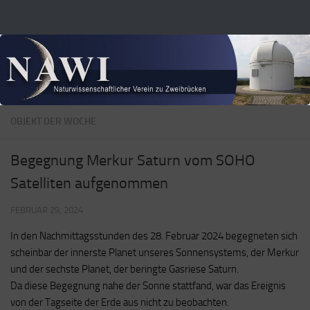
Zum Inhalt springen
OBJEKT DER WOCHE
Begegnung Merkur Saturn vom SOHO
Satelliten aufgenommen
FEBRUAR 29, 2024
In den Nachmittagsstunden des 28. Februar 2024 begegneten sich
scheinbar der innerste Planet unseres Sonnensystems, der Merkur
und der sechste Planet, der beringte Gasriese Saturn.
Da diese Begegnung nahe der Sonne stattfand, war das Ereignis
von der Tagseite der Erde aus nicht zu beobachten.