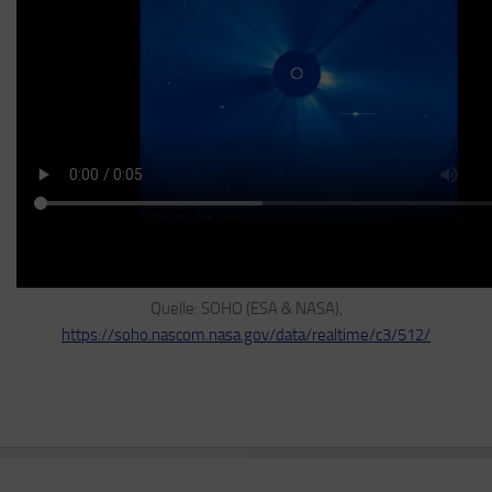
Quelle: SOHO (ESA & NASA),
https://soho.nascom.nasa.gov/data/realtime/c3/512/