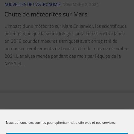
NOUVELLES DE L'ASTRONOMIE
NOVEMBRE 2, 2022
Chute de météorites sur Mars
L'impact d'une météorite sur Mars En janvier, les scientifiques
ont remarqué que la sonde InSight (un atterrisseur fixe lancé
en 2018 pour des mesures sismiques) avait enregistré de
nombreux tremblements de terre à la fin du mois de décembre
2021.L'analyse menée pendant des mois par l'équipe de la
NASA et...
Nous utilisons des cookies pour optimiser notre site web et nos services.