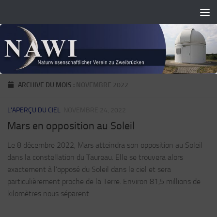
Skip to content
ARCHIVE DU MOIS :
NOVEMBRE 2022
L'APERÇU DU CIEL
NOVEMBRE 24, 2022
Mars en opposition au Soleil
Le 8 décembre 2022, Mars atteindra son opposition au Soleil
dans la constellation du Taureau. Elle se trouvera alors
exactement à l'opposé du Soleil dans le ciel et sera
particulièrement proche de la Terre. Environ 81,5 millions de
kilomètres nous séparent