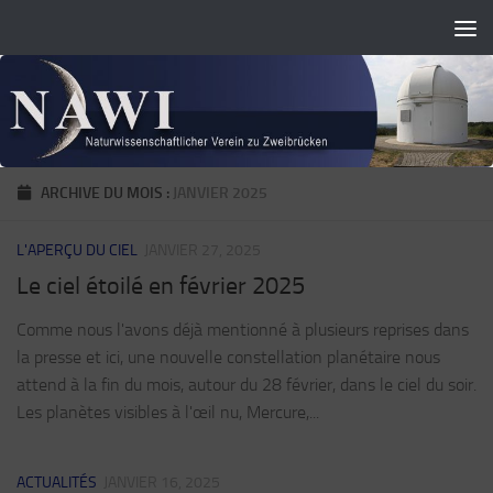
Skip to content
ARCHIVE DU MOIS :
JANVIER 2025
L'APERÇU DU CIEL
JANVIER 27, 2025
Le ciel étoilé en février 2025
Comme nous l'avons déjà mentionné à plusieurs reprises dans
la presse et ici, une nouvelle constellation planétaire nous
attend à la fin du mois, autour du 28 février, dans le ciel du soir.
Les planètes visibles à l'œil nu, Mercure,...
ACTUALITÉS
JANVIER 16, 2025