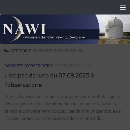
Skip to content
CATÉGORIE :
RAPPORTS D'OBSERVATION
RAPPORTS D'OBSERVATION
SEPTEMBRE 8, 2025
L'éclipse de lune du 07.09.2025 à
l'observatoire
Alors qu'un ciel sans nuages était prévu pour toute la soirée,
des nuages ont tout de même bloqué la vue sur le satellite
terrestre complètement obscurci pendant la phase totale de
l'éclipse lunaire. Ce n'est qu'après deux minutes de...