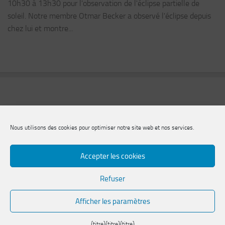
10h30 à 13h30 pour l'observation de l'éclipse partielle de
soleil. Notre membre Otmar Becker a observé l'éclipse depuis
chez lui et montre...
Nous utilisons des cookies pour optimiser notre site web et nos services.
Accepter les cookies
Refuser
Société des sciences naturelles de Zweibrücken e.V.
Afficher les paramètres
{titre}
{titre}
{titre}