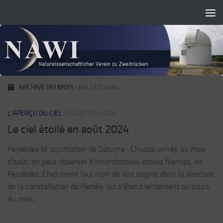
Skip to content
ARCHIVE DU MOIS :
JUILLET 2024
L'APERÇU DU CIEL
JUILLET 27, 2024
Le ciel étoilé en août 2024
Perséides et occultation de Saturne : Chaque année au mois
d'août, on peut observer d'innombrables étoiles filantes, les
Perséides. Elles tirent leur nom de leur origine dans la direction
de la constellation de Persée, qui s'étend lentement au cours
du mois...