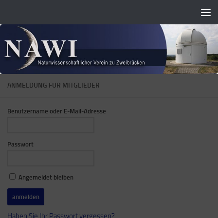
Skip to content
ANMELDUNG FÜR MITGLIEDER
Benutzername oder E-Mail-Adresse
Passwort
Angemeldet bleiben
Haben Sie Ihr Passwort vergessen?