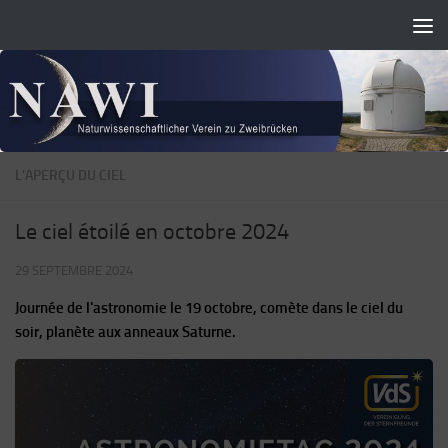
Skip to content
L'APERÇU DU CIEL
Le ciel étoilé en octobre 2024
29 SEPTEMBRE 2024
Journée de l'astronomie le 19 octobre, comète dans le ciel du
soir, planète aux anneaux Saturne.