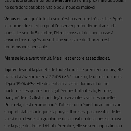
La planète la plus intérieure
Mercure
se tient à proximité du Soleil, il
ne sera donc pas observable pour nous ce mois-ci.
Venus
en tant qu'étoile du soir n'est pas encore très visible. Après
le coucher du soleil, on peut l'observer profondément au sud-
ouest. Le soir du 5 octobre, l'étroit croissant de Lune passe à
environ trois degrés au sud. Une vue claire de l'horizon est
toutefois indispensable.
Mars
se lève avant minuit. Mais il est encore assez discret.
Jupiter
devient la planète de toute la nuit. Le premier du mois, elle
franchit à Zweibrücken à 22h05
CEST
l'horizon, le dernier du mois
déjà à 19:04
MEZ
. Elle devient ainsi l'astre dominant du ciel
nocturne. Les quatre lunes galiléennes brillantes Io, Europe,
Ganymède et Callisto sont déjà observables avec des jumelles.
Pour cela, il est recommandé d'utiliser un trépied ou au moins un
support stable sur lequel s'appuyer. Il ne sera pas possible de les
voir à main levée. Un graphique de la position des lunes se trouve
sur la page de droite. Début décembre, elle sera en opposition au