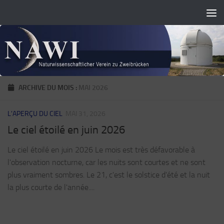
Skip to content
ARCHIVE DU MOIS :
MAI 2026
L'APERÇU DU CIEL
MAI 31, 2026
Le ciel étoilé en juin 2026
Le ciel étoilé en juin 2026 Le mois est très défavorable à
l'observation nocturne, car les nuits sont courtes et ne sont
plus vraiment sombres. Le 21, c'est le solstice d'été et la nuit
la plus courte de l'année....