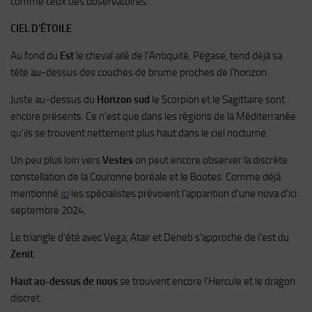
comme ceux des observatoires.
CIEL D'ÉTOILE
Au fond du
Est
le cheval ailé de l'Antiquité, Pégase, tend déjà sa
tête au-dessus des couches de brume proches de l'horizon.
Juste au-dessus du
Horizon sud
le Scorpion et le Sagittaire sont
encore présents. Ce n'est que dans les régions de la Méditerranée
qu'ils se trouvent nettement plus haut dans le ciel nocturne.
Un peu plus loin vers
Vestes
on peut encore observer la discrète
constellation de la Couronne boréale et le Bootes. Comme déjà
mentionné
ici
les spécialistes prévoient l'apparition d'une nova d'ici
septembre 2024.
Le triangle d'été avec Vega, Ataïr et Deneb s'approche de l'est du
Zenit
.
Haut au-dessus de nous
se trouvent encore l'Hercule et le dragon
discret.