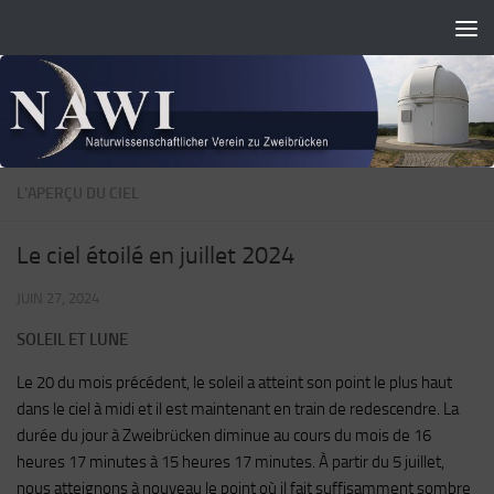
Skip to content
L'APERÇU DU CIEL
Le ciel étoilé en juillet 2024
JUIN 27, 2024
SOLEIL ET LUNE
Le 20 du mois précédent, le soleil a atteint son point le plus haut
dans le ciel à midi et il est maintenant en train de redescendre. La
durée du jour à Zweibrücken diminue au cours du mois de 16
heures 17 minutes à 15 heures 17 minutes. À partir du 5 juillet,
nous atteignons à nouveau le point où il fait suffisamment sombre