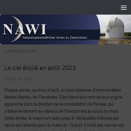
Skip to content
L'APERÇU DU CIEL
Le ciel étoilé en août 2023
JUILLET 26, 2023
Chaque année, au mois d'août, on peut observer d'innombrables
étoiles filantes, les Perséides. Elles tirent leur nom de leur origine
apparente dans la direction de la constellation de Persée, qui
s'élève lentement au-dessus de l'horizon est au cours du mois.
Cette année, le maximum avec jusqu'à 100 écailles d'étoiles par
heure est attendu pour le matin du 13 août. Il n'est pas rare de voir